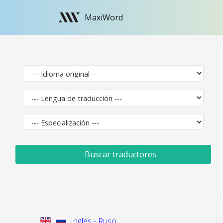
MaxiWord
Buscar traductores
Inglés - Ruso