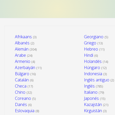
Afrikaans
Georgiano
(3)
(5)
Albanés
Griego
(2)
(13)
Alemán
Hebreo
(304)
(11)
Arabe
Hindi
(24)
(6)
Armenio
Holandés
(4)
(14)
Azerbaiyán
Húngaro
(11)
(12)
Búlgaro
Indonesia
(16)
(3)
Catalán
Inglés antiguo
(6)
(2)
Checa
Inglés
(17)
(785)
Chino
Italiano
(32)
(79)
Coreano
Japonés
(5)
(15)
Danés
Kazajstán
(6)
(21)
Eslovaquia
Kirguistán
(8)
(3)