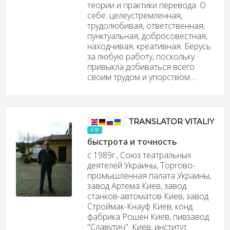
теории и практики перевода. О
себе: целеустремленная,
трудолюбивая, ответственная,
пунктуальная, добросовестная,
находчивая, креативная. Берусь
за любую работу, поскольку
привыкла добиваться всего
своим трудом и упорством....
TRANSLATOR VITALIY
4.59
быстрота и точность
c 1989г., Союз театральных
деятелей Украины, Торгово-
промышленная палата Украины,
завод Артема Киев, завод
станков-автоматов Киев, завод
Строймак-Кнауф Киев, конд.
фабрика Рошен Киев, пивзавод
"Славутич". Киев, институт