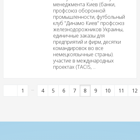
менеджмента Киев (банки,
профсоюз оборонной
промышленности, футбольный
клуб "Динамо Киев" профсоюз
железнодорожников Украины,
единичные заказы для
предприятий и фирм, десятки
командировок во все
немецкоязычные страны).
участие в международных
проектах (TACIS, ...
...
1
4
5
6
7
8
9
10
11
12