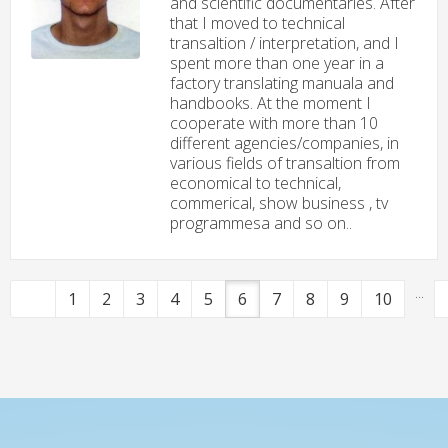
and scientific documentaries. After
that I moved to technical
transaltion / interpretation, and I
spent more than one year in a
factory translating manuala and
handbooks. At the moment I
cooperate with more than 10
different agencies/companies, in
various fields of transaltion from
economical to technical,
commerical, show business , tv
programmesa and so on..
...
1
2
3
4
5
6
7
8
9
10