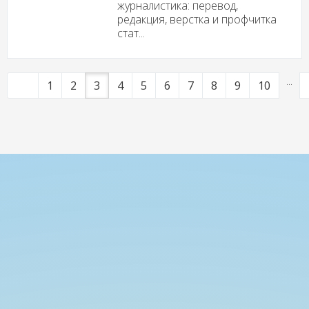
журналистика: перевод,
редакция, верстка и профчитка
стат...
...
1
2
3
4
5
6
7
8
9
10