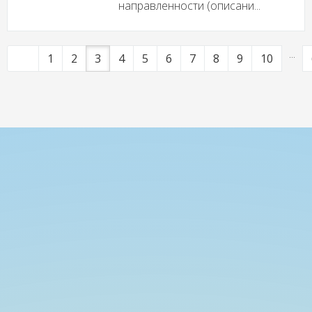
направленности (описани...
...
1
2
3
4
5
6
7
8
9
10