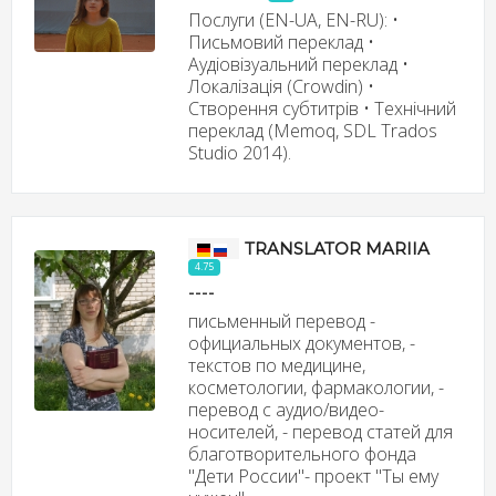
Послуги (EN-UA, EN-RU): •
Письмовий переклад •
Аудіовізуальний переклад •
Локалізація (Crowdin) •
Створення субтитрів • Технічний
переклад (Memoq, SDL Trados
Studio 2014).
TRANSLATOR MARIIA
4.75
----
письменный перевод -
официальных документов, -
текстов по медицине,
косметологии, фармакологии, -
перевод с аудио/видео-
носителей, - перевод статей для
благотворительного фонда
"Дети России"- проект "Ты ему