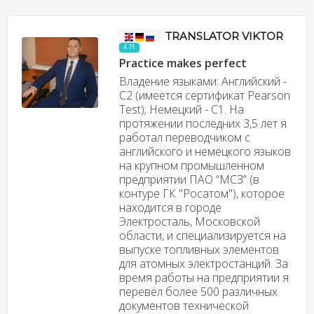
TRANSLATOR VIKTOR
4.71
Practice makes perfect
Владение языками: Английский -
С2 (имеется сертификат Pearson
Test); Немецкий - С1. На
протяжении последних 3,5 лет я
работал переводчиком с
английского и немецкого языков
на крупном промышленном
предприятии ПАО “МСЗ” (в
контуре ГК "Росатом"), которое
находится в городе
Электросталь, Московской
области, и специализируется на
выпуске топливных элементов
для атомных электростанций. За
время работы на предприятии я
перевёл более 500 различных
документов технической