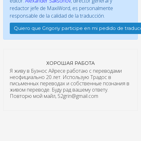
editor.
Alexander Saksonov
, director general y
redactor jefe de MaxiWord, es personalmente
responsable de la calidad de la traducción.
Quiero que Grigoriy participe en mi pedido de traduc
ХОРОШАЯ РАБОТА
Я живу в Буэнос Айресе работаю с переводами
неофициально 20 лет. Использую Традос в
письменных переводах и собственные познания в
живом переводе. Буду рад вашему ответу.
Повторю мой майл, 52grin@gmail.com