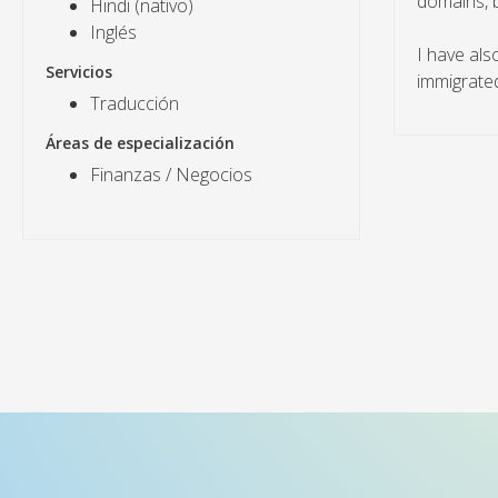
domains, b
Hindi (nativo)
Inglés
I have als
Servicios
immigrate
Traducción
Áreas de especialización
Finanzas / Negocios