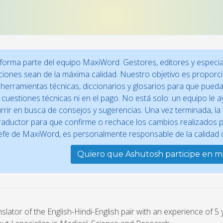
orma parte del equipo MaxiWord. Gestores, editores y especial
ciones sean de la máxima calidad. Nuestro objetivo es proporci
herramientas técnicas, diccionarios y glosarios para que pued
cuestiones técnicas ni en el pago. No está solo: un equipo le 
rrir en busca de consejos y sugerencias. Una vez terminada, la 
raductor para que confirme o rechace los cambios realizados po
efe de MaxiWord, es personalmente responsable de la calidad d
Quiero que Ashutosh participe en m
nslator of the English-Hindi-English pair with an experience of 5 