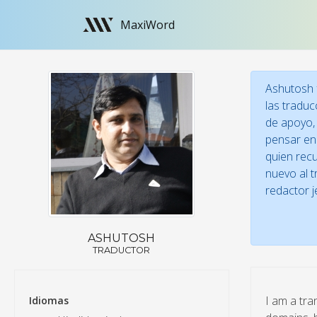
MaxiWord
Ashutosh f
las traduc
de apoyo, 
pensar en 
quien recu
nuevo al t
redactor j
ASHUTOSH
TRADUCTOR
I am a tra
Idiomas