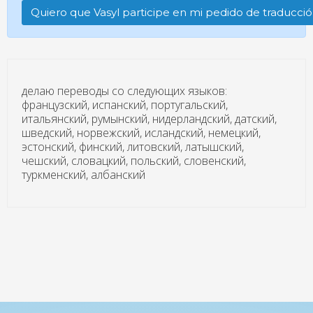
Quiero que Vasyl participe en mi pedido de traducci
делаю переводы со следующих языков:
французский, испанский, португальский,
итальянский, румынский, нидерландский, датский,
шведский, норвежский, исландский, немецкий,
эстонский, финский, литовский, латышский,
чешский, словацкий, польский, словенский,
туркменский, албанский