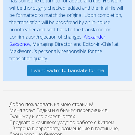
has someone to turn to for advice and tips. His work
will be thoroughly checked, edited and the final file will
be formatted to match the original. Upon completion,
the translation will be proofread by an in-house
proofreader and sent back to the translator for
confirmation/rejection of changes.
Alexander
Saksonov
, Managing Director and Editor-in-Chief at
MaxiWord, is personally responsible for the
translation quality.
I want Vadim to translate for me
Добро пожаловать на мою страницу!
Меня зовут Вадим и я бизнес-переводчик в
Гуанчжоу и его окрестностях.
Предлагаю комплекс услуг по работе с Китаем.
- Встреча в аэропорту, размещение в гостинице,
бронирование билетов.