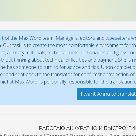
rt of the MaxiWord team. Managers, editors and typesetters wor
n. Our task is to create the most comfortable environment for the
t, auxiliary materials, technical tools, dictionaries and glossar
thout thinking about technical difficulties and payment. She is no
he has someone to turn to for advice and tips. Upon completion,
r and sent back to the translator for confirmation/rejection o
Chief at MaxiWord, is personally responsible for the translation qu
I want Anna to transla
РАБОТАЮ АККУРАТНО И БЫСТРО, Г