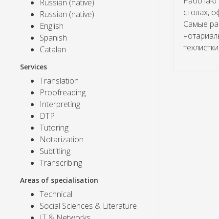
Работаю 
Russian (native)
столах, о
Russian (native)
Самые ра
English
нотариаль
Spanish
техлистки
Catalan
Services
Translation
Proofreading
Interpreting
DTP
Tutoring
Notarization
Subtitling
Transcribing
Areas of specialisation
Technical
Social Sciences & Literature
IT & Networks