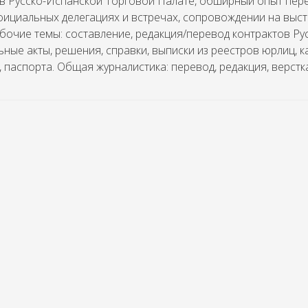
в Русско-Испанской Торговой Палате, обширный опыт перев
фициальных делегациях и встречах, сопровождении на выст
бочие темы: составление, редакция/перевод контрактов Ру
ные акты, решения, справки, выписки из реестров юрлиц, ка
, паспорта. Общая журналистика: перевод, редакция, верстк