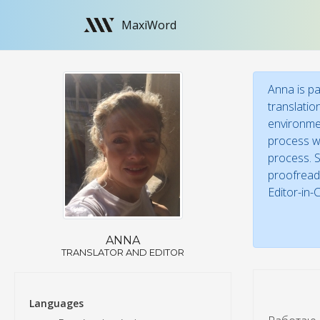
MaxiWord
Anna is pa
translatio
environmen
process wi
process. S
proofreade
Editor-in-
ANNA
TRANSLATOR AND EDITOR
Languages