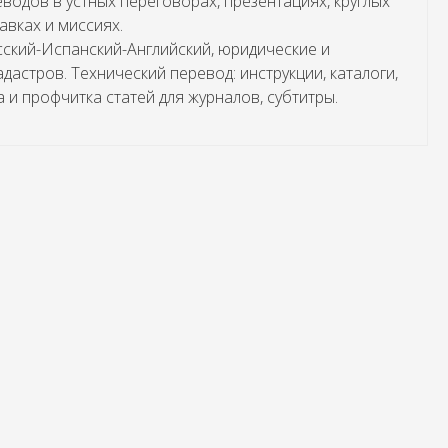
одов в устных переговорах, презентациях, круглых
авках и миссиях.
сский-Испанский-Английский, юридические и
дастров. Технический перевод: инструкции, каталоги,
а и профчитка статей для журналов, субтитры.