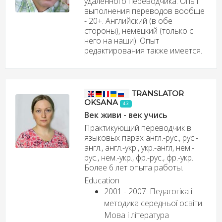
удалённого переводчика. Опыт
выполнения переводов вообще
- 20+. Английский (в обе
стороны), немецкий (только с
него на наши). Опыт
редактирования также имеется.
TRANSLATOR
OKSANA
4.3
Век живи - век учись
Практикующий переводчик в
языковых парах англ.-рус., рус.-
англ., англ.-укр., укр.-англ, нем.-
рус., нем.-укр., фр.-рус., фр.-укр.
Более 6 лет опыта работы.
Education
2001 - 2007: Педагогіка і
методика середньої освіти.
Мова і література