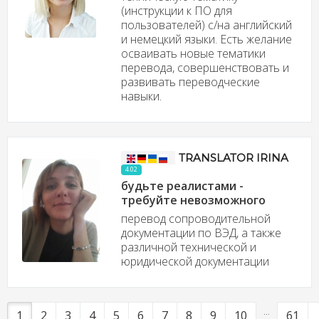
(инструкции к ПО для
пользователей) с/на английский
и немецкий языки. Есть желание
осваивать новые тематики
перевода, совершенствовать и
развивать переводческие
навыки.
TRANSLATOR IRINA
4.02
будьте реалистами -
требуйте невозможного
перевод сопроводительной
документации по ВЭД, а также
различной технической и
юридической документации
...
1
2
3
4
5
6
7
8
9
10
61