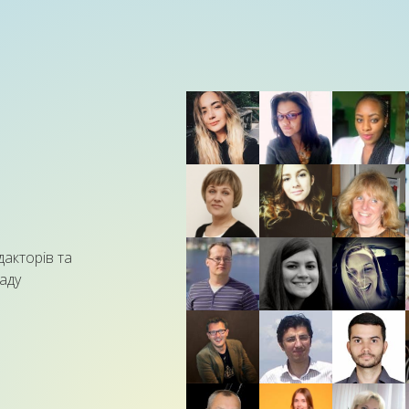
дакторів та
аду