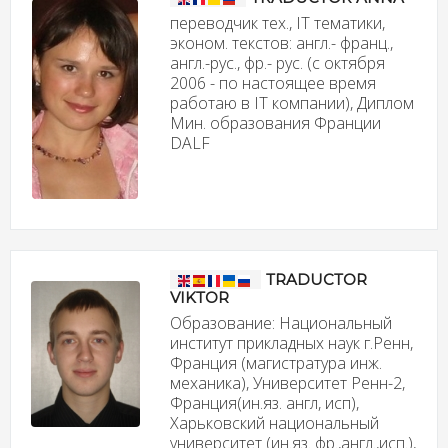
переводчик тех., IT тематики,
эконом. текстов: англ.- франц.,
англ.-рус., фр.- рус. (с октября
2006 - по настоящее время
работаю в IT компании), Диплом
Мин. образования Франции
DALF
TRADUCTOR
VIKTOR
Образование: Национальный
институт прикладных наук г.Ренн,
Франция (магистратура инж.
механика), Университет Ренн-2,
Франция(ин.яз. англ, исп),
Харьковский национальный
университет (ин.яз. фр.,англ.,исп.),