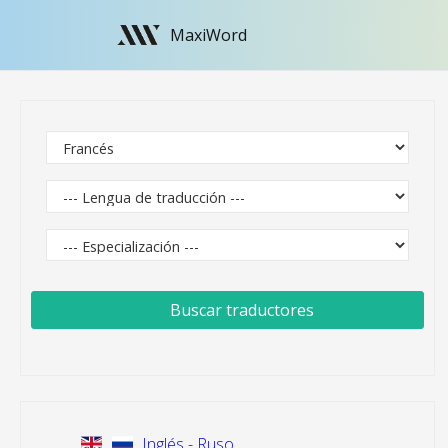
MaxiWord
Buscar traductores
Inglés - Ruso