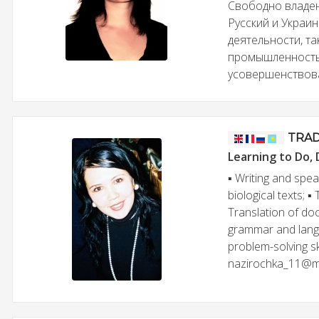
Свободно владею
Русский и Украи
деятельности, та
промышленность,
усовершенствова
TRA
Learning to Do, 
▪ Writing and spea
biological texts; 
Translation of do
grammar and langua
problem-solving ski
nazirochka_11@mai