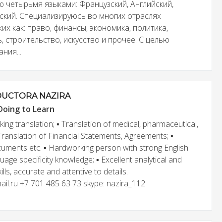
 четырьмя языками: Французский, Английский,
нский. Специализируюсь во многих отраслях
ких как: право, финансы, экономика, политика,
 строительство, искусство и прочее. С целью
ния...
DUCTORA NAZIRA
Doing to Learn
king translation; ▪ Translation of medical, pharmaceutical,
▪ Translation of Financial Statements, Agreements; ▪
cuments etc. ▪ Hardworking person with strong English
ge specificity knowledge; ▪ Excellent analytical and
lls, accurate and attentive to details.
l.ru +7 701 485 63 73 skype: nazira_112