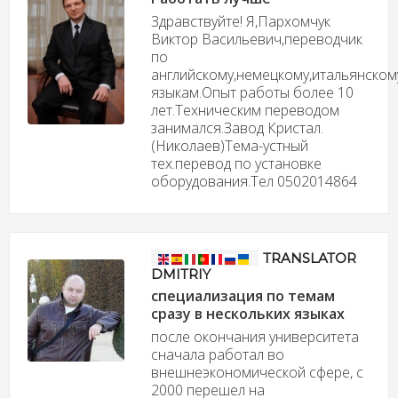
Здравствуйте! Я,Пархомчук
Виктор Васильевич,переводчик
по
английскому,немецкому,итальянском
языкам.Опыт работы более 10
лет.Техническим переводом
занимался.Завод Кристал.
(Николаев)Тема-устный
тех.перевод по установке
оборудования.Тел 0502014864
TRANSLATOR
DMITRIY
специализация по темам
сразу в нескольких языках
после окончания университета
сначала работал во
внешнеэкономической сфере, с
2000 перешел на