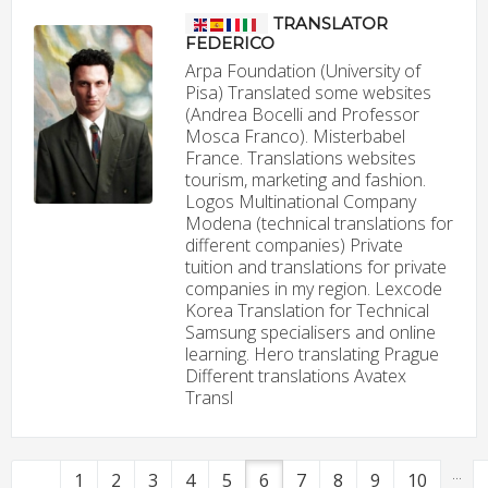
TRANSLATOR
FEDERICO
Arpa Foundation (University of
Pisa) Translated some websites
(Andrea Bocelli and Professor
Mosca Franco). Misterbabel
France. Translations websites
tourism, marketing and fashion.
Logos Multinational Company
Modena (technical translations for
different companies) Private
tuition and translations for private
companies in my region. Lexcode
Korea Translation for Technical
Samsung specialisers and online
learning. Hero translating Prague
Different translations Avatex
Transl
...
1
2
3
4
5
6
7
8
9
10