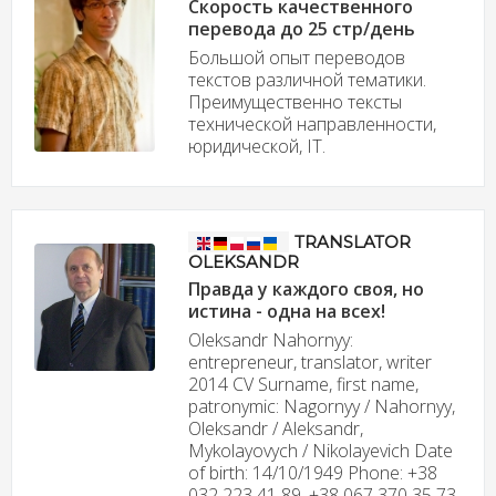
Скорость качественного
перевода до 25 стр/день
Большой опыт переводов
текстов различной тематики.
Преимущественно тексты
технической направленности,
юридической, IT.
TRANSLATOR
OLEKSANDR
Правда у каждого своя, но
истина - одна на всех!
Oleksandr Nahornyy:
entrepreneur, translator, writer
2014 CV Surname, first name,
patronymic: Nagornyy / Nahornyy,
Oleksandr / Aleksandr,
Mykolayovych / Nikolayevich Date
of birth: 14/10/1949 Phone: +38
032 223 41 89, +38 067 370 35 73