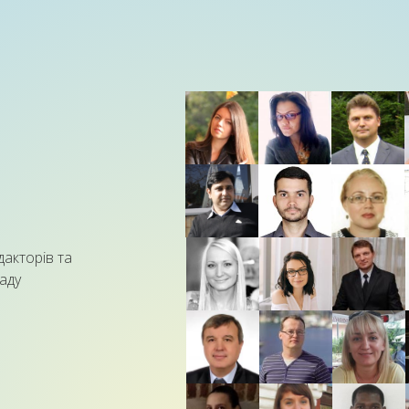
дакторів та
аду