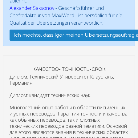
ablehnt.
Alexander Saksonov
- Geschäftsführer und
Chefredakteur von MaxiWord - ist persönlich für die
Qualität der Übersetzungen verantwortlich.
Ich möchte, dass Igor meinen Übersetzungsauftrag a
КАЧЕСТВО- ТОЧНОСТЬ-СРОК
Диплом: Технический Университет Клаусталь,
Германия.
Диплом: кандидат технических наук.
Многолетний опыт работы в области письменных
и устных переводов. Гарантия точности и качества
как обычных переводов, так и сложных
технических переводов разной тематики. Основой
для этого являются знания в технических областях