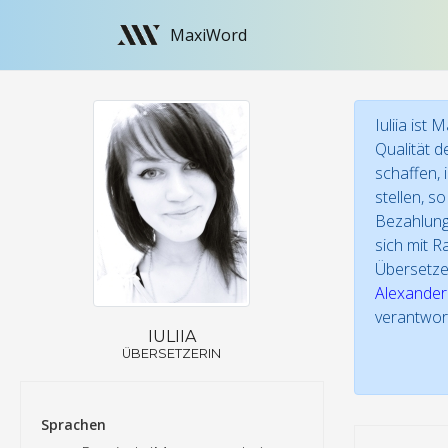
MaxiWord
Iuliia is
Qualität d
schaffen, 
stellen, s
Bezahlung 
sich mit R
Übersetze
Alexander
verantwort
IULIIA
ÜBERSETZERIN
Sprachen