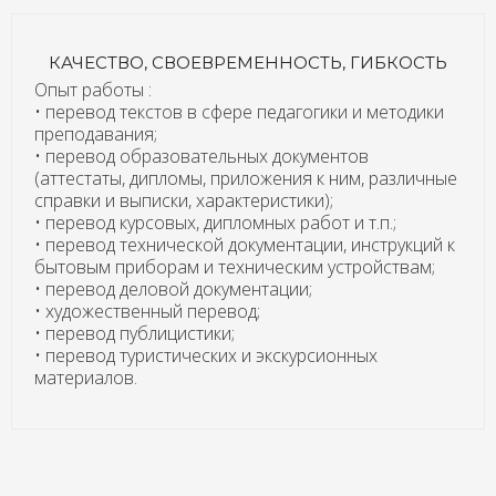
КАЧЕСТВО, СВОЕВРЕМЕННОСТЬ, ГИБКОСТЬ
Опыт работы :
• перевод текстов в сфере педагогики и методики
преподавания;
• перевод образовательных документов
(аттестаты, дипломы, приложения к ним, различные
справки и выписки, характеристики);
• перевод курсовых, дипломных работ и т.п.;
• перевод технической документации, инструкций к
бытовым приборам и техническим устройствам;
• перевод деловой документации;
• художественный перевод;
• перевод публицистики;
• перевод туристических и экскурсионных
материалов.