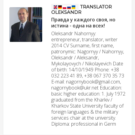
TRANSLATOR
OLEKSANDR
Правда у каждого своя, но
истина - одна на всех!
Oleksandr Nahornyy:
entrepreneur, translator, writer
2014 CV Surname, first name,
patronymic: Nagornyy / Nahornyy,
Oleksandr / Aleksandr,
Mykolayovych / Nikolayevich Date
of birth: 14/10/1949 Phone: +38
032 223 41 89, +38 067 370 35 73
E-mail: nagornybook@gmail.com,
nagornybook@ukr.net Education:
basic higher education: 1. July 1972
graduated from the Kharkiv /
Kharkov State University faculty of
foreign languages & the military
services chair at the university.
Diploma: professional in Germ