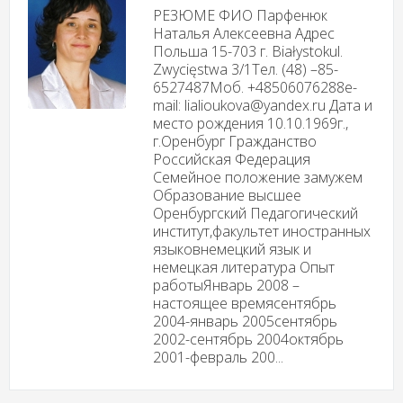
РЕЗЮМЕ ФИО Парфенюк
Наталья Алексеевна Адрес
Польша 15-703 г. Białystokul.
Zwycięstwa 3/1Тел. (48) –85-
6527487Моб. +48506076288e-
mail: lialioukova@yandex.ru Дата и
место рождения 10.10.1969г.,
г.Оренбург Гражданство
Российская Федерация
Семейное положение замужем
Образование высшее
Оренбургский Педагогический
институт,факультет иностранных
языковнемецкий язык и
немецкая литература Опыт
работыЯнварь 2008 –
настоящее времясентябрь
2004-январь 2005сентябрь
2002-сентябрь 2004октябрь
2001-февраль 200...